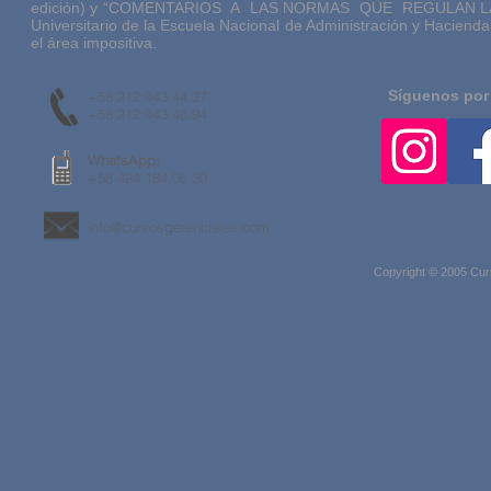
edición) y “COMENTARIOS A LAS NORMAS QUE REGULAN LA 
Universitario de la Escuela Nacional de Administración y Hacienda
el área impositiva.
Síguenos por
+58 212 943.44.37
+58 212 943.46.94
WhatsApp:
+58 424 184.05.30
info@cursosgerenciales.com
Copyright © 2005 Cur