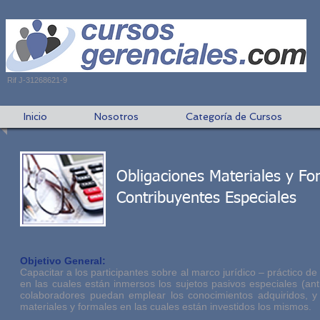
Rif J-31268621-9
Inicio
Nosotros
Categoría de Cursos
Obligaciones Materiales y Fo
Contribuyentes Especiales
Objetivo General:
Capacitar a los participantes sobre al marco jurídico – práctico d
en las cuales están inmersos los sujetos pasivos especiales (an
colaboradores puedan emplear los conocimientos adquiridos, y
materiales y formales en las cuales están investidos los mismos.