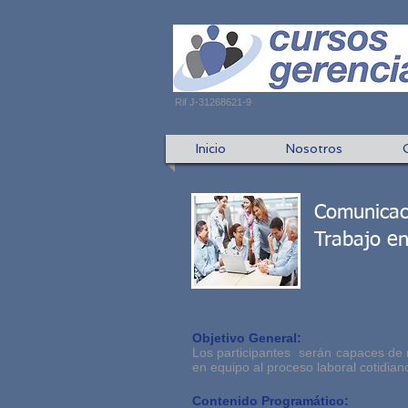
Rif J-31268621-9
Inicio
Nosotros
Comunicaci
Trabajo e
Objetivo General:
Los participantes serán capaces de m
en equipo al proceso laboral cotidi
Contenido Programático: