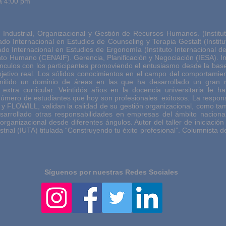
a 4:00 pm
a Industrial, Organizacional y Gestión de Recursos Humanos. (Institu
o Internacional en Estudios de Counseling y Terapia Gestalt (Institu
o Internacional en Estudios de Ergonomía (Instituto Internacional de
o Humano (CENAIF). Gerencia, Planificación y Negociación (IESA). I
ínculos con los participantes promoviendo el entusiasmo desde la base 
 objetivo real. Los sólidos conocimientos en el campo del comportam
ermitido un dominio de áreas en las que ha desarrollado un gra
xtra curricular. Veintidós años en la docencia universitaria le ha
número de estudiantes que hoy son profesionales exitosos. La respons
LOWILL, validan la calidad de su gestión organizacional, como tamb
sarrollado otras responsabilidades en empresas del ámbito naciona
ganizacional desde diferentes ángulos. Autor del taller de iniciación un
trial (IUTA) titulada “Construyendo tu éxito profesional”. Columnista d
Síguenos por nuestras Redes Sociales