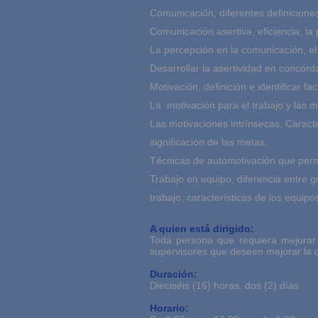
Comunicación, diferentes definicion
Comunicación asertiva, eficiencia, la
La percepción en la comunicación, el
Desarrollar la asertividad en concor
Motivación, definición e identificar fa
La motivación para el trabajo y las mo
Las motivaciones intrínsecas. Caracte
significación de las metas.
Técnicas de automotivación que permi
Trabajo en equipo, diferencia entre g
trabajo, características de los equi
A quien está dirigido:
Toda persona que requiera mejorar 
supervisores que deseen mejorar la c
Duración:
Dieciséis (16) horas, dos (2) días
Horario: