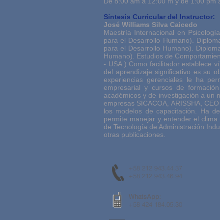
De 8:00 am a 12:00 m y de 1:00 pm 
Síntesis Curricular del Instructor:
José Williams Silva Caicedo
Maestría Internacional en Psicologí
para el Desarrollo Humano). Diplomad
para el Desarrollo Humano). Diplomad
Humano). Estudios de Comportamient
- USA.) Como facilitador establece v
del aprendizaje significativo es su
experiencias gerenciales le ha p
empresarial y cursos de formación e
académicos y de investigación a un 
empresas SICACOA, ARISSHA, CEO y F
los modelos de capacitación. Ha de
permite manejar y entender el clima or
de Tecnología de Administración Indus
otras publicaciones.
+58 212 943.44.37
+58 212 943.46.94
WhatsApp:
+58 424 184.05.30