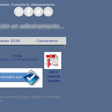
ventos, Consultoría, Adiestramiento
ión en adiestramiento...
ación 2026
Contáctenos
Fecha
aracas, 14 y 15 Agosto 2019
Baje el
Contenido
Detallado
es necesarias para integrar el trabajo
n.