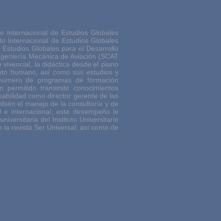
to Internacional de Estudios Globales
to Internacional de Estudios Globales
 Estudios Globales para el Desarrollo
ngeniería Mecánica de Aviación (SCAT
vivencial, la didáctica desde el plano
iento humano, así como sus estudios y
n número de programas de formación
n permitido transmitir conocimientos
abilidad como director gerente de las
ién el manejo de la consultoría y de
l e internacional, este desempeño le
iversitaria del Instituto Universitario
e la revista Ser Universal, así como de