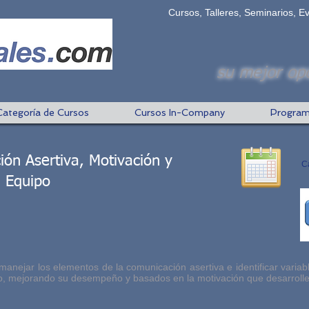
Cursos, Talleres, Seminarios, E
su mejor opc
Categoría de Cursos
Cursos In-Company
Program
ón Asertiva, Motivación y
C
n Equipo
anejar los elementos de la comunicación asertiva e identificar variabl
ano, mejorando su desempeño y basados en la motivación que desarrolle