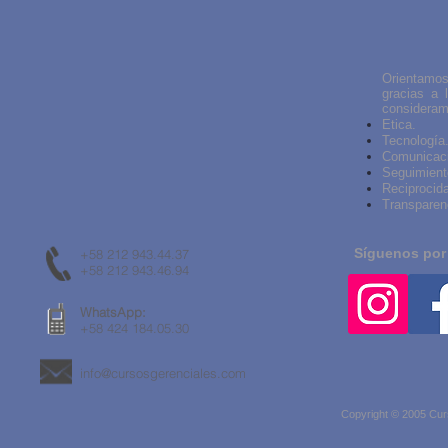
Orientamos
gracias a 
consideramo
Etica.
Tecnología
Comunicac
Seguimient
Reciprocid
Transparen
Síguenos por
+58 212 943.44.37
+58 212 943.46.94
WhatsApp:
+58 424 184.05.30
info@cursosgerenciales.com
Copyright © 2005 Cur