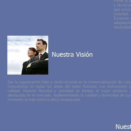
Poner al 
y técnico
que encon
seriedad.
Estamos o
adaptaci
necesidad
Nuestra Visión
Ser la organización líder a nivel nacional en la comercialización de curs
consultorías en todas las áreas del saber humano, con instructores y
calidad. Nuestra filosofía y prioridad es brindar el mejor producto
destacada en el mercado, implementando la calidad y diversidad de cur
momento la más estricta ética empresarial.
Nuest