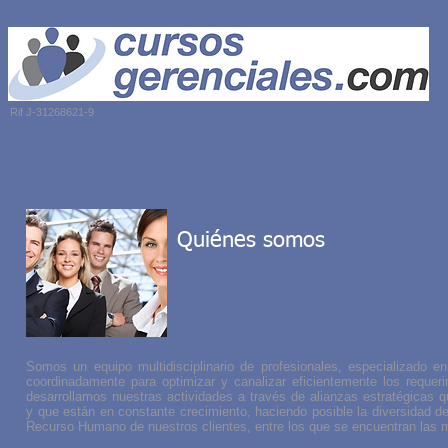
Rif J-31268621-9
Inicio
Nosotros
Categoría de Cursos
Quiénes somos
Somos un equipo multidisciplinario de profesionales, especializado e
coordinadamente para optimizar y canalizar eficientemente los requer
desarrollamos nuestras actividades a través de alianzas estratégicas
y que están en constante crecimiento, haciendo posible la diversidad de
Recurso Humano de nuestros clientes, entre los que se encuentran las m