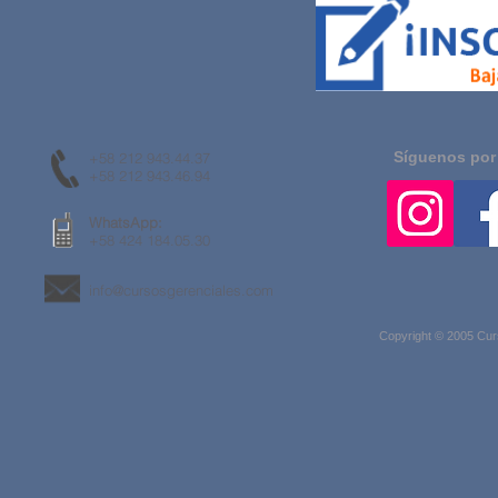
Síguenos por
+58 212 943.44.37
+58 212 943.46.94
WhatsApp:
+58 424 184.05.30
info@cursosgerenciales.com
Copyright © 2005 Cur