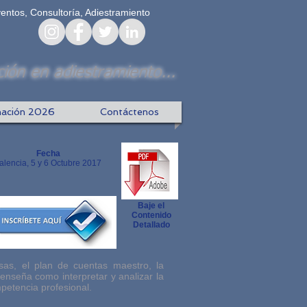
ventos, Consultoría, Adiestramiento
ión en adiestramiento...
ación 2026
Contáctenos
Fecha
alencia, 5 y 6 Octubre 2017
Baje el
Contenido
Detallado
sas, el plan de cuentas maestro, la
 enseña como interpretar y analizar la
mpetencia profesional.