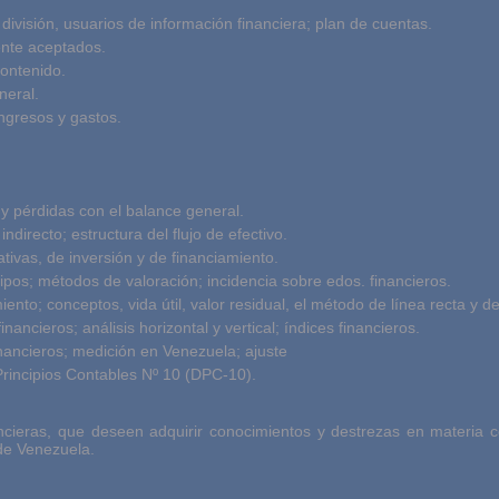
, división, usuarios de información financiera; plan de cuentas.
ente aceptados.
contenido.
neral.
ngresos y gastos.
y pérdidas con el balance general.
indirecto; estructura del flujo de efectivo.
ativas, de inversión y de financiamiento.
 tipos; métodos de valoración; incidencia sobre edos. financieros.
ento; conceptos, vida útil, valor residual, el método de línea recta y 
inancieros; análisis horizontal y vertical; índices financieros.
financieros; medición en Venezuela; ajuste
rincipios Contables Nº 10 (DPC-10).
ancieras, que deseen adquirir conocimientos y destrezas en materia c
de Venezuela.