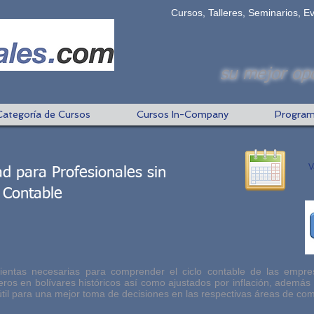
Cursos, Talleres, Seminarios, E
su mejor opc
Categoría de Cursos
Cursos In-Company
Program
V
ad para Profesionales sin
 Contable
ientas necesarias para comprender el ciclo contable de las empre
eros en bolívares históricos así como ajustados por inflación, además
útil para una mejor toma de decisiones en las respectivas áreas de co