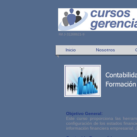
Rif J-31268621-9
Inicio
Nosotros
Contabilid
Formación
Objetivo General:
Este curso proporciona las herram
configuración de los estados financi
información financiera empresarial, 