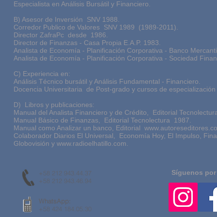
Especialista en Análisis Bursátil y Financiero.
B) Asesor de Inversión SNV 1988.
Corredor Publico de Valores SNV 1989 (1989-2011).
Director ZafraPc desde 1986.
Director de Finanzas - Casa Propia E.A.P. 1983.
Analista de Economía - Planificación Corporativa - Banco Mercanti
Analista de Economía - Planificación Corporativa - Sociedad Finan
C) Experiencia en:
Análisis Técnico bursátil y Análisis Fundamental - Financiero.
Docencia Universitaria de Post-grado y cursos de especialización 
D) Libros y publicaciones:
Manual del Analista Financiero y de Crédito, Editorial Tecnolectur
Manual Básico de Finanzas, Editorial Tecnolectura 1987.
Manual como Analizar un banco, Editorial
www.autoreseditores.c
Colaborador Diarios El Universal, Economía Hoy, El Impulso, Fina
Globovisión y
www.radioelhatillo.com
.
Síguenos por
+58 212 943.44.37
+58 212 943.46.94
WhatsApp:
+58 424 184.05.30