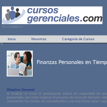
Rif J-31268621-9
Inicio
Nosotros
Categoría de Cursos
Finanzas Personales en Tiempo
Objetivo General:
Al finalizar el curso el participante estará en capacidad de an
personales, así como mejorar el proceso de toma de decisión. Iden
reduciendo los niveles de incertidumbre y de esa forma tener cap