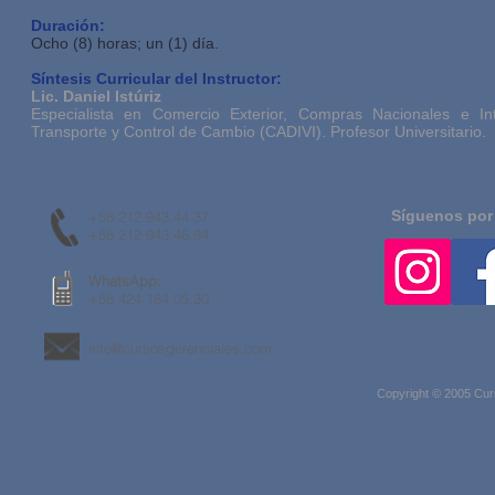
Duración:
Ocho (8) horas; un (1) día.
Síntesis Curricular del Instructor:
Lic. Daniel Istúriz
Especialista en Comercio Exterior, Compras Nacionales e Int
Transporte y Control de Cambio (CADIVI). Profesor Universitario.
Síguenos por
+58 212 943.44.37
+58 212 943.46.94
WhatsApp:
+58 424 184.05.30
info@cursosgerenciales.com
Copyright © 2005 Cur