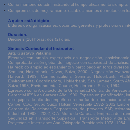
Cómo mantenerse administrando el tiempo eficazmente siempre.
Compromisos de mejoramiento: establecimientos de metas con los
A quien está dirigido:
Líderes de organizaciones, docentes, gerentes y profesionales i
Duración:
Dieciséis (16) horas; dos (2) días.
Síntesis Curricular del Instructor:
Arq. Gustavo Valarino
Ejecutivo con amplia experiencia en negociación, posicionami
Comprobada visión global del negocio con capacidad de análisis,
Ha recibido amplio adiestramiento y participado en foros divers
Seminar, Holderbank, Davos, Suiza, 2000; Negociación Avanzad
Harvard, 1999; Communications Seminar, Holderbank, Pfäffi
Environmental Coordinadors, Holderbank, San Lameer, South Afr
Suiza,1995; Environmental Course, Holderbank, Suiza, 1994.
Egresado como Arquitecto de la Universidad Central de Venezuel
Gerencial IESA en Caracas Año 1990. Experto en planificación, inn
de equipos de alto desempeño con una fuerte orientación a clien
Caribe, C.A., Grupo Suizo Holcim Venezuela 1992- 2002 Empre
Gerente de Relaciones Corporativas, del proyecto SAP, Asiste
Industrial. 1992 - 2002; C.A. Metro de Caracas, Empresa de Tran
Seguridad en Transporte Superficial, Transporte Metro y de Er
Proyectos e Inversiones Aba, Obispado Presidencia 1978 -1984.