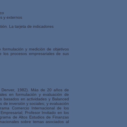
ico
os y externos
tión. La tarjeta de indicadores
e formulación y medición de objetivos
e los procesos empresariales de sus
e Denver, 1982). Más de 20 años de
iales en formulación y evaluación de
tos basados en actividades y Balanced
 de inversión y sociales; y evaluación
grama Comercio Internacional de los
mpresarial; Profesor Invitado en los
grama de Altos Estudios de Finanzas
rnacionales sobre temas asociados al