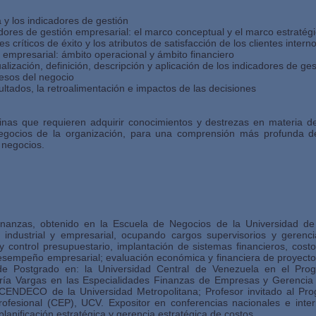
a y los indicadores de gestión
adores de gestión empresarial: el marco conceptual y el marco estratég
s críticos de éxito y los atributos de satisfacción de los clientes intern
 empresarial: ámbito operacional y ámbito financiero
alización, definición, descripción y aplicación de los indicadores de ges
cesos del negocio
ultados, la retroalimentación e impactos de las decisiones
plinas que requieren adquirir conocimientos y destrezas en materia d
 negocios de la organización, para una comprensión más profunda d
 negocios.
inanzas, obtenido en la Escuela de Negocios de la Universidad d
 industrial y empresarial, ocupando cargos supervisorios y gerenc
 y control presupuestario, implantación de sistemas financieros, cos
esempeño empresarial; evaluación económica y financiera de proyectos
de Postgrado en: la Universidad Central de Venezuela en el Pro
ría Vargas en las Especialidades Finanzas de Empresas y Gerencia E
CENDECO de la Universidad Metropolitana; Profesor invitado al Pro
rofesional (CEP), UCV. Expositor en conferencias nacionales e inte
anificación estratégica y gerencia estratégica de costos.