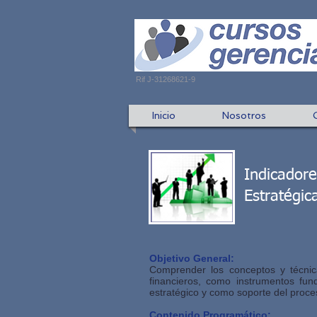
Rif J-31268621-9
Inicio
Nosotros
Indicadore
Estratégic
Objetivo General:
Comprender los conceptos y técnica
financieros, como instrumentos fu
estratégico y como soporte del proc
Contenido Programático: