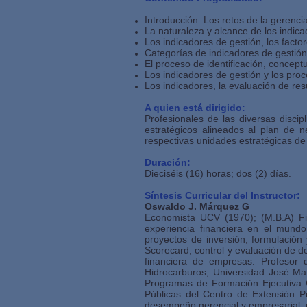
Introducción. Los retos de la gerenci
La naturaleza y alcance de los indic
Los indicadores de gestión, los factore
Categorías de indicadores de gestión
El proceso de identificación, conceptu
Los indicadores de gestión y los pro
Los indicadores, la evaluación de res
A quien está dirigido:
Profesionales de las diversas disci
estratégicos alineados al plan de
respectivas unidades estratégicas de
Duración:
Dieciséis (16) horas; dos (2) días.
Síntesis Curricular del Instructor:
Oswaldo J. Márquez G
Economista UCV (1970); (M.B.A) F
experiencia financiera en el mundo
proyectos de inversión, formulación
Scorecard; control y evaluación de d
financiera de empresas. Profesor 
Hidrocarburos, Universidad José Ma
Programas de Formación Ejecutiva 
Públicas del Centro de Extensión P
desempeño gerencial y empresarial, pl