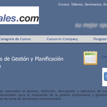
Cursos, Talleres, Seminarios, E
su mejor opc
Categoría de Cursos
Cursos In-Company
Program
Car
s de Gestión y Planificación
a
s asociadas al alcance, definición, descripción y aplicación de in
ndamentales para la evaluación de la gestión empresarial y gerenc
eso de toma de decisiones empresariales.