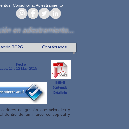
ventos, Consultoría, Adiestramiento
ión en adiestramiento...
ación 2026
Contáctenos
Fecha
acas, 11
y 12
May. 2015
Baje el
Contenido
Detallado
dicadores de gestión operacionales y
ial dentro de un marco conceptual y