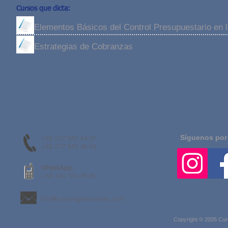
Cursos que dicta:
Elementos Básicos del Control Presupuestario en
Estrategias de Cobranzas
Síguenos por
+58 212 943.44.37
+58 212 943.46.94
WhatsApp:
+58 424 184.05.30
info@cursosgerenciales.com
Copyright © 2005 Cur