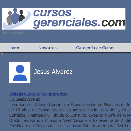
Rif J-31268621-9
Inicio
Nosotros
Categoría de Cursos
Jesús Alvarez
Síntesis Curricular del Instructor:
Lic. Jesús Alvarez
Licenciado en Administración con Especialización en Sistemas de I
de 15 años de Experiencia en las Áreas de Administración y Fin
Contable, Financiero y Tributario. Consultor Externo y Jefe de Pr
Orador en Foros y Cursos a Nivel Nacional y Experiencia de Audi
Presidente del Colegio de Licenciados en Administración del Distrito 