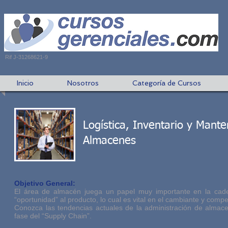
Rif J-31268621-9
Inicio
Nosotros
Categoría de Cursos
Logística, Inventario y Mant
Almacenes
Objetivo General:
El área de almacén juega un papel muy importante en la caden
“oportunidad” al producto, lo cual es vital en el cambiante y comp
Conozca las tendencias actuales de la administración de almac
fase del “Supply Chain”.