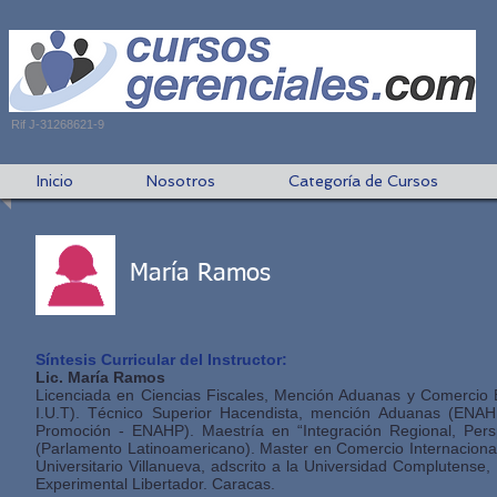
Rif J-31268621-9
Inicio
Nosotros
Categoría de Cursos
María Ramos
Síntesis Curricular del Instructor:
Lic. María Ramos
Licenciada en Ciencias Fiscales, Mención Aduanas y Comercio Ex
I.U.T). Técnico Superior Hacendista, mención Aduanas (ENAHP
Promoción - ENAHP). Maestría en “Integración Regional, Pers
(Parlamento Latinoamericano). Master en Comercio Internacional,
Universitario Villanueva, adscrito a la Universidad Complutens
Experimental Libertador. Caracas.