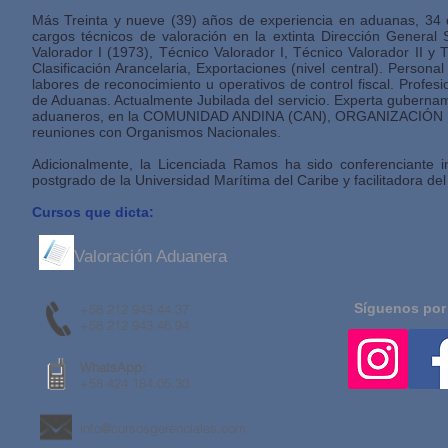
Más Treinta y nueve (39) años de experiencia en aduanas, 34 d
cargos técnicos de valoración en la extinta Dirección General
Valorador I (1973), Técnico Valorador I, Técnico Valorador II y 
Clasificación Arancelaria, Exportaciones (nivel central). Perso
labores de reconocimiento u operativos de control fiscal. Profesi
de Aduanas. Actualmente Jubilada del servicio. Experta gubernam
aduaneros, en la COMUNIDAD ANDINA (CAN), ORGANIZACIÓN MUN
reuniones con Organismos Nacionales.
Adicionalmente, la Licenciada Ramos ha sido conferenciante i
postgrado de la Universidad Marítima del Caribe y facilitad
Cursos que dicta:
Valoración Aduanera
Síguenos por
+58 212 943.44.37
+58 212 943.46.94
WhatsApp:
+58 424 184.05.30
info@cursosgerenciales.com