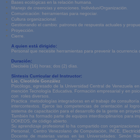
Bases ecológicas en la relación humana.
Manejo de creencias y emociones. Individuo/Organización.
Comunicación: herramientas para negociar.
Cultura organizacional.
Gestionando el cambio: patrones de respuesta actuales y propue
Proyección.
Cierre.
A quien está dirigido:
Personal que necesite herramientas para prevenir la ocurrencia 
Duración:
Dieciséis (16) horas; dos (2) días.
Síntesis Curricular del Instructor:
Lic. Cleotilde González
Psicólogo, egresado de la Universidad Central de Venezuela e
mención Tecnología Educativa. Formación empresarial y en psico
con roles diversos.
Practica metodologías integradoras en el trabajo de consultoría 
intercontextos. Ejerce las competencias de orientación al logr
sistema de capacitación para el desarrollo de la gente en proyec
También ha formado parte de equipos interdisciplinarios para i
DOKEOS, de código abierto.
Su aprendizaje profesional lo ha compartido con organizaciones p
Personal, Centro Venezolano de Computación, INCE, Electricid
Docente de materias varias en las Universidades: Simón Ro