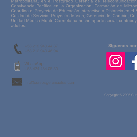
Metropolitana, en el Postgrado Gerencia de Telecomunicacione
Convivencia Pacífica en la Organización, Formación de Micro
Coordina el Proyecto de Educación Interactiva a Distancia en el 
Calidad de Servicio, Proyecto de Vida, Gerencia del Cambio, Co
Unidad Médica Monte Carmelo ha hecho aporte social, contribuy
adultos.
Síguenos por
+58 212 943.44.37
+58 212 943.46.94
WhatsApp:
+58 424 184.05.30
info@cursosgerenciales.com
Copyright © 2005 Cur