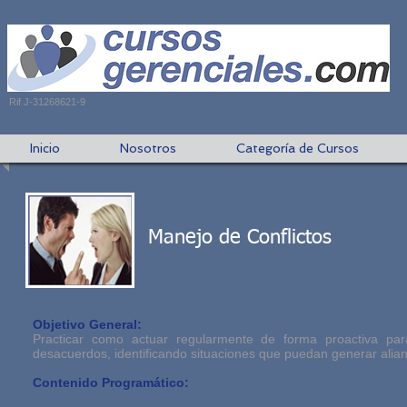
Rif J-31268621-9
Inicio
Nosotros
Categoría de Cursos
Manejo de Conflictos
Objetivo General:
Practicar como actuar regularmente de forma proactiva par
desacuerdos, identificando situaciones que puedan generar alianz
Contenido Programático: