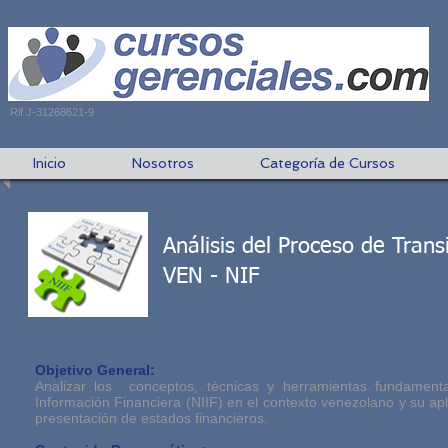
Rif J-31268621-9
Inicio
Nosotros
Categoría de Cursos
Análisis del Proceso de Trans
VEN - NIF
Objetivo General:
Analizar los conceptos, técnicas y herramientas fundamenta
Información Financiera (NIIF) en el contexto venezolano y su ap
presentación de estados financieros.