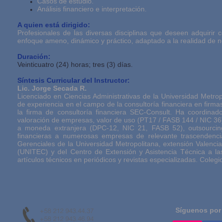
Casos de estudio.
Análisis financiero e interpretación.
A quien está dirigido:
Profesionales de las diversas disciplinas que deseen adquirir
enfoque ameno, dinámico y práctico, adaptado a la realidad de 
Duración:
Veinticuatro (24) horas; tres (3) días.
Síntesis Curricular del Instructor:
Lic. Jorge Secada R.
Licenciado en Ciencias Administrativas de la Universidad Metr
de experiencia en el campo de la consultoría financiera en firm
la firma de consultoría financiera SEC-Consult. Ha coordina
valoración de empresas, valor de uso (PT17 / FASB 144 / NIC 36), 
a moneda extranjera (DPC-12, NIC 21, FASB 52), outsourcing fi
financieras a numerosas empresas de relevante trascendenc
Gerenciales de la Universidad Metropolitana, extensión Valenci
(UNITEC) y del Centro de Extensión y Asistencia Técnica a l
artículos técnicos en periódicos y revistas especializadas. Colegi
Síguenos por
+58 212 943.44.37
+58 212 943.46.94