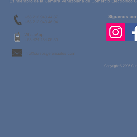
Es miembro de la Cámara Venezolana de Comercio Electrónico Ca
Síguenos por
+58 212 943.44.37
+58 212 943.46.94
WhatsApp:
+58 424 184.05.30
info@cursosgerenciales.com
Copyright © 2005 Cur