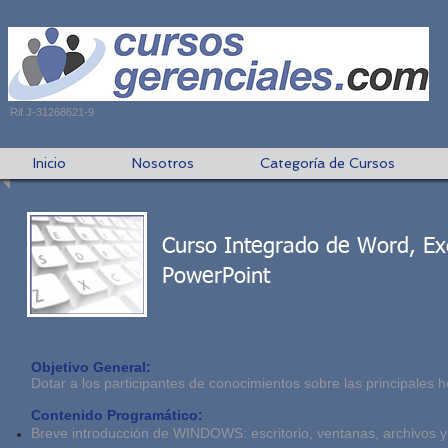
Rif J-31268621-9
Inicio
Nosotros
Categoría de Cursos
Curso Integrado de Word, Ex
PowerPoint
Objetivo General:
Dotar a los participantes de conocimientos sobre las principales
Contenido Programático:
Breve introducción de WINDOWS: escritorio, ventanas, archivos y 