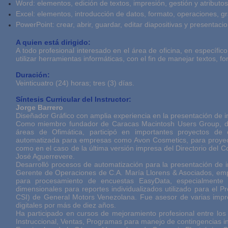
Word: elementos, edición de textos, impresión, gestión y atributo
Excel: elementos, introducción de datos, formato, operaciones, gr
PowerPoint: crear, abrir, guardar, editar diapositivas y presentaci
A quien está dirigido:
A todo profesional interesado en el área de oficina, en específico
utilizar herramientas informáticas, con el fin de manejar textos, f
Duración:
Veinticuatro (24) horas; tres (3) días.
Síntesis Curricular del Instructor:
Jorge Barrero
Diseñador Gráfico con amplia experiencia en la presentación de i
Como miembro fundador de Caracas Macintosh Users Group, des
áreas de Ofimática, participó en importantes proyectos de
automatizada para empresas como Avon Cosmetics, para proyect
como en el caso de la última versión impresa del Directorio del 
José Aguerrevere.
Desarrolló procesos de automatización para la presentación de
Gerente de Operaciones de C.A. María Llorens & Asociados, empr
para procesamiento de encuestas EasyData, especialmente o
dimensionales para reportes individualizados utilizado para el P
CSI) de General Motors Venezolana. Fue asesor de varias impr
digitales por más de diez años.
Ha participado en cursos de mejoramiento profesional entre los
Instruccional, Ventas, Programas para manejo de contingencias in