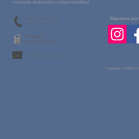
constante dedicación y responsabilidad.
Síguenos por
+58 212 943.44.37
+58 212 943.46.94
WhatsApp:
+58 424 184.05.30
info@cursosgerenciales.com
Copyright © 2005 Cur