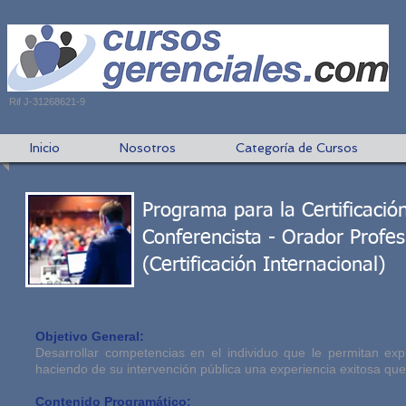
Rif J-31268621-9
Inicio
Nosotros
Categoría de Cursos
Programa para la Certificaci
Conferencista - Orador Profes
(Certificación Internacional)
Objetivo General:
Desarrollar competencias en el individuo que le permitan exp
haciendo de su intervención pública una experiencia exitosa que
Contenido Programático: