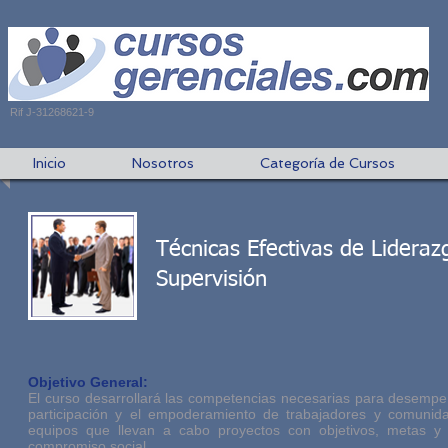
Rif J-31268621-9
Inicio
Nosotros
Categoría de Cursos
Técnicas Efectivas de Lideraz
Supervisión
Objetivo General:
El curso desarrollará las competencias necesarias para desempeñ
participación y el empoderamiento de trabajadores y comunida
equipos que llevan a cabo proyectos con objetivos, metas y t
compromiso social.