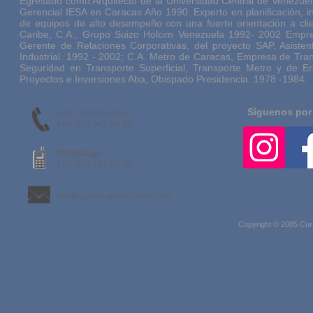
Egresado como Arquitecto de la Universidad Central de Venezue
Gerencial IESA en Caracas Año 1990. Experto en planificación, inn
de equipos de alto desempeño con una fuerte orientación a clie
Caribe, C.A., Grupo Suizo Holcim Venezuela 1992- 2002 Empr
Gerente de Relaciones Corporativas, del proyecto SAP, Asiste
Industrial. 1992 - 2002; C.A. Metro de Caracas, Empresa de Tran
Seguridad en Transporte Superficial, Transporte Metro y de E
Proyectos e Inversiones Aba, Obispado Presidencia. 1978 -1984.
Síguenos por
+58 212 943.44.37
+58 212 943.46.94
WhatsApp:
+58 424 184.05.30
info@cursosgerenciales.com
Copyright © 2005 Cur