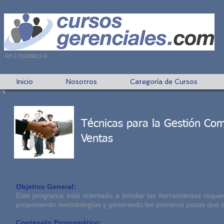
Rif J-31268621-9
Inicio
Nosotros
Categoría de Cursos
Técnicas para la Gestión Com
Ventas
Objetivo General:
Este programa está orientado a brindar las herramientas reque
proponiendo metodologías y generando los primeros pasos que d
Contenido Programático: