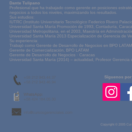
Dante Tulipano
Profesional que ha trabajado como gerente en posiciones estraté
negocios a todos los niveles, maximizando los resultados.
Sus estudios:
IUTRC (Instituto Universitario Tecnológico Federico Rivero Palac
Universidad Santa María Promoción de 1993, Contaduría, Carac
Universidad Metropolitana, en el 2003, Maestría en Administrac
Universidad Santa María 2013 Especialización de Gerencia de V
Su experiencia:
Trabajó como Gerente de Desarrollo de Negocios en BPO LATAM
Gerente de Comercialización, BPO LATAM
Gerente de Desarrollo de Negocios · Caracas
Universidad Santa María (2014) – actualidad, Profesor Gerencia 
Síguenos por
+58 212 943.44.37
+58 212 943.46.94
WhatsApp:
+58 424 184.05.30
info@cursosgerenciales.com
Copyright © 2005 Cur